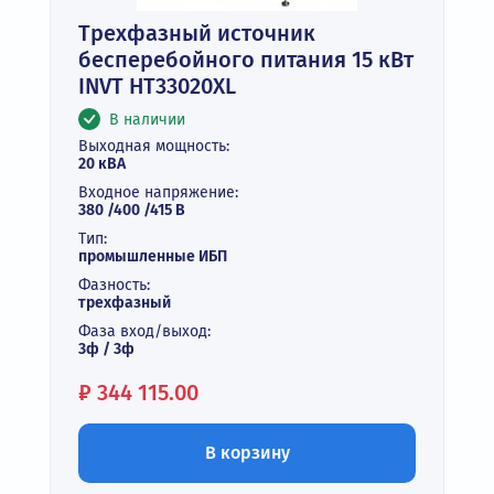
Трехфазный источник
бесперебойного питания 15 кВт
INVT HT33020XL
В наличии
Выходная мощность:
20 кВА
Входное напряжение:
380 /400 /415 В
Тип:
промышленные ИБП
Фазность:
трехфазный
Фаза вход/выход:
3ф / 3ф
Цена:
₽
344 115.00
В корзину