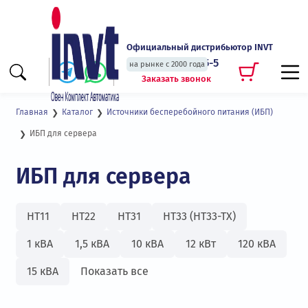
Официальный дистрибьютор INVT
+7 (495) 135-135-5
на рынке с 2000 года
Заказать звонок
Главная
Каталог
Источники бесперебойного питания (ИБП)
ИБП для сервера
ИБП для сервера
HT11
HT22
HT31
HT33 (HT33-TX)
1 кВА
1,5 кВА
10 кВА
12 кВт
120 кВА
15 кВА
Показать все