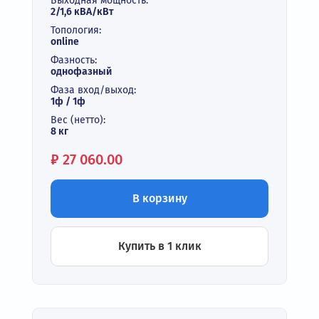
Выходная мощность:
2/1,6 кВА/кВт
Топология:
online
Фазность:
однофазный
Фаза вход/выход:
1ф / 1ф
Вес (нетто):
8 кг
Цена:
₽
27 060.00
В корзину
Купить в 1 клик