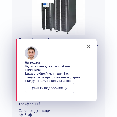
Трехфазный источник
бесперебойного питания 15 кВт
INVT HT33020XS
В наличии
Алексей
Ведущий менеджер по работе с
Выходная мощность:
клиентами
20 кВА
Здравствуйте! У меня для Вас
специальное предложение!🔥 Дарим
Входное напряжение:
скидку до 30% на весь каталог!
380 /400 /415 В
Узнать подробнее
Тип:
промышленные ИБП
Фазность:
трехфазный
Фаза вход/выход:
3ф / 3ф