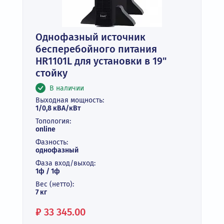
Однофазный источник
бесперебойного питания
HR1101L для установки в 19"
стойку
В наличии
Выходная мощность:
1/0,8 кВА/кВт
Топология:
online
Фазность:
однофазный
Фаза вход/выход:
1ф / 1ф
Вес (нетто):
7 кг
Цена:
₽
33 345.00