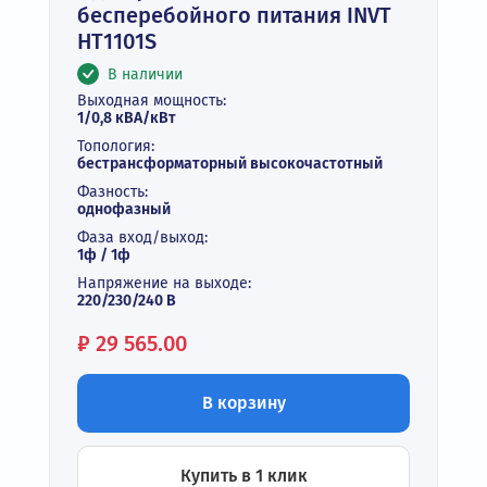
бесперебойного питания INVT
HT1101S
В наличии
Выходная мощность:
1/0,8 кВА/кВт
Топология:
бестрансформаторный высокочастотный
Фазность:
однофазный
Фаза вход/выход:
1ф / 1ф
Напряжение на выходе:
220/230/240 В
Цена:
₽
29 565.00
В корзину
Купить в 1 клик