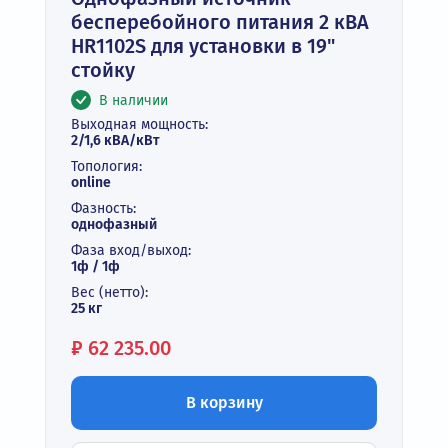
бесперебойного питания 2 кВА
HR1102S для установки в 19"
стойку
В наличии
Выходная мощность:
2/1,6 кВА/кВт
Топология:
online
Фазность:
однофазный
Фаза вход/выход:
1ф / 1ф
Вес (нетто):
25 кг
Цена:
₽
62 235.00
В корзину