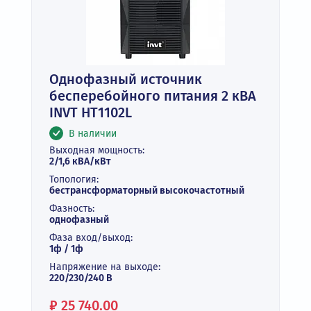
Однофазный источник
бесперебойного питания 2 кВА
INVT HT1102L
В наличии
Выходная мощность:
2/1,6 кВА/кВт
Топология:
бестрансформаторный высокочастотный
Фазность:
однофазный
Фаза вход/выход:
1ф / 1ф
Напряжение на выходе:
220/230/240 В
Цена:
₽
25 740.00