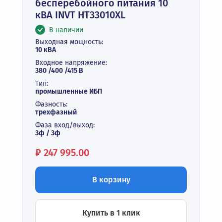
бесперебойного питания 10
кВА INVT HT33010XL
В наличии
Выходная мощность:
10 кВА
Входное напряжение:
380 /400 /415 В
Тип:
промышленные ИБП
Фазность:
трехфазный
Фаза вход/выход:
3ф / 3ф
Цена:
₽
247 995.00
В корзину
Купить в 1 клик