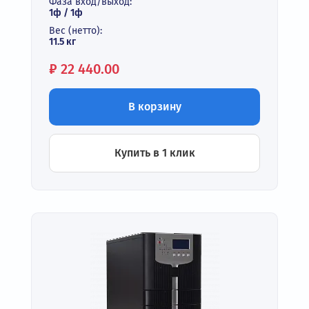
Фаза вход/выход:
1ф / 1ф
Вес (нетто):
11.5 кг
Цена:
₽
22 440.00
В корзину
Купить в 1 клик