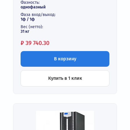
Фазность:
однофазный
Фаза вход/выход:
1ф / 1ф
Вес (нетто):
31 кг
Цена:
₽
39 740.30
В корзину
Купить в 1 клик