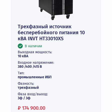
Трехфазный источник
бесперебойного питания 10
кВА INVT HT33010XS
В наличии
Выходная мощность:
10 кВА
Входное напряжение:
380 /400 /415 В
Тип:
промышленные ИБП
Фазность:
трехфазный
Фаза вход/выход:
3ф / 3ф
Цена:
₽
174 900.00