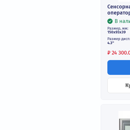
Сен
опе
Разме
150х
Разм
4.3''