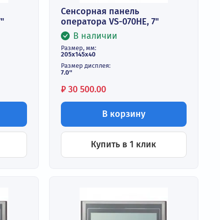
анель
Сенсорная панель
-053FE, 5.7"
оператора VS-070HE, 
и
В наличии
Размер, мм:
205х145х40
Размер дисплея:
7.0''