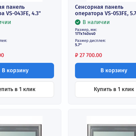
сорная панель
Сенсорная п
ратора VS-043FE, 4.3"
оператора VS
В наличии
В наличи
р, мм:
Размер, мм:
93х39
177х140х40
ер дисплея:
Размер дисплея:
5.7''