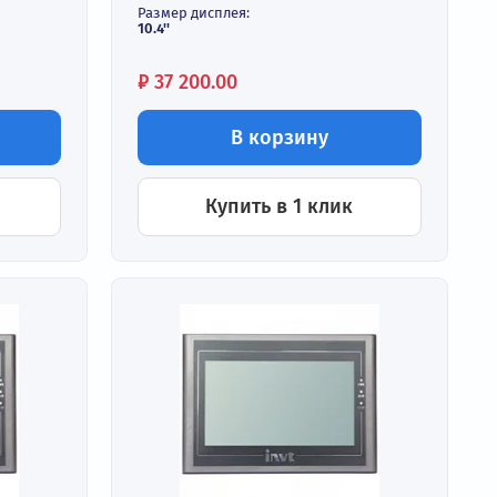
анель
Сенсорная панель
0.4"
управления 10.4", Eth
и
В наличии
Размер, мм:
259х201
Размер дисплея:
10.4''
Цена:
₽
37 200.00
корзину
В корзину
ь в 1 клик
Купить в 1 кли