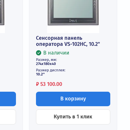
Цена:
₽
30 500.00
корзину
В корзину
ь в 1 клик
Купить в 1 кли
анель
Сенсорная панель