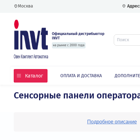
Москва
Официальный дистрибьютор
INVT
на рынке с 2000 года
Каталог
ОПЛАТА И ДОСТАВКА
ДОПО
Сенсорные панели операт
Главная
Каталог
Сенсорные панели операт
Подробное опис