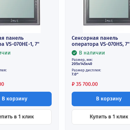
а:
Цена:
 300.00
₽
27 700.00
В корзину
В 
Купить в 1 клик
Купит
сорная панель
Сенсорная п