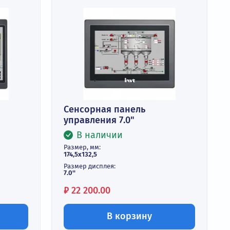
анель
Сенсорная панель
.6", COM2
управления 7.0"
и
В наличии
Размер, мм:
174,5х132,5