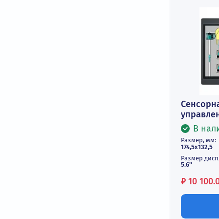
Фильтры
Цены
Сен
упр
Разме
174,5