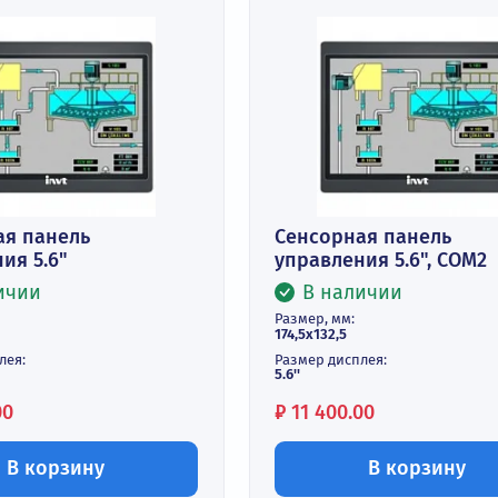
 на популярные модификации
сорная панель
Сенсорная п
авления 5.6"
управления 5
В наличии
В наличи
р, мм:
Размер, мм:
х132,5
174,5х132,5