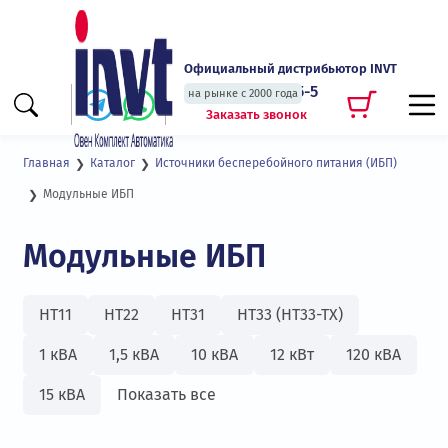
Официальный дистрибьютор INVT
+7 (495) 135-135-5
на рынке с 2000 года
Заказать звонок
Главная
Каталог
Источники бесперебойного питания (ИБП)
Модульные ИБП
Модульные ИБП
HT11
HT22
HT31
HT33 (HT33-TX)
1 кВА
1,5 кВА
10 кВА
12 кВт
120 кВА
15 кВА
Показать все