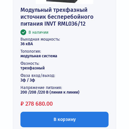
Модульный трехфазный
источник бесперебойного
питания INVT RML036/12
В наличии
Выходная мощность:
36 кВА
Топология:
модульная система
Фазность:
трехфазный
Фаза вход/выход:
3ф / 3ф
Напряжение питания:
200 /208 /220 В (линия к линии)
Цена:
₽
278 680.00
В корзину