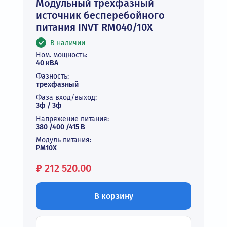
Модульный трехфазный
источник бесперебойного
питания INVT RM040/10X
В наличии
Ном. мощность:
40 кВА
Фазность:
трехфазный
Фаза вход/выход:
3ф / 3ф
Напряжение питания:
380 /400 /415 В
Модуль питания:
PM10X
Цена:
₽
212 520.00
В корзину