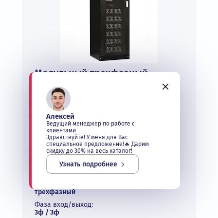
Модульный трехфазный
источник бесперебойного
питания INVT RM120/20
В наличии
Алексей
Выходная мощность:
Ведущий менеджер по работе с
120 кВА
клиентами
Здравствуйте! У меня для Вас
Тип:
специальное предложение!🔥 Дарим
промышленные ИБП
скидку до 30% на весь каталог!
Топология:
Узнать подробнее
модульная система
Фазность:
трехфазный
Фаза вход/выход:
3ф / 3ф