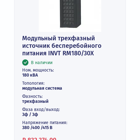
Модульный трехфазный
источник бесперебойного
питания INVT RM180/30X
В наличии
Ном. мощность:
180 кВА
Топология:
модульная система
Фазность:
трехфазный
Фаза вход/выход:
3ф / 3ф
Напряжение питания:
380 /400 /415 В
Цена: