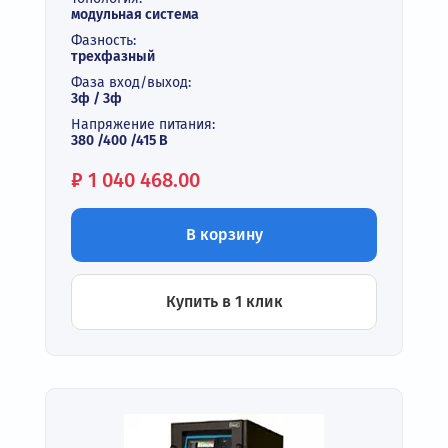
модульная система
Фазность:
трехфазный
Фаза вход/выход:
3ф / 3ф
Напряжение питания:
380 /400 /415 В
Цена:
₽
1 040 468.00
В корзину
Купить в 1 клик