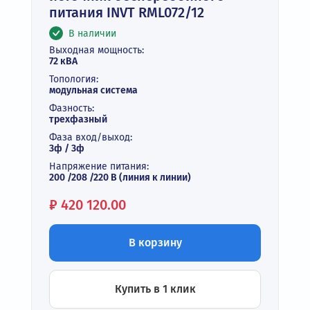
питания INVT RML072/12
В наличии
Выходная мощность:
72 кВА
Топология:
модульная система
Фазность:
трехфазный
Фаза вход/выход:
3ф / 3ф
Напряжение питания:
200 /208 /220 В (линия к линии)
Цена:
₽
420 120.00
В корзину
Купить в 1 клик