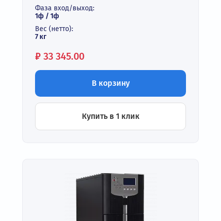
Фаза вход/выход:
1ф / 1ф
Вес (нетто):
7 кг
Цена:
₽
33 345.00
В корзину
Купить в 1 клик