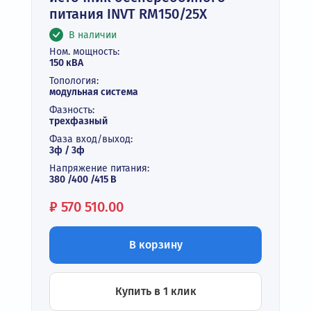
питания INVT RM150/25X
В наличии
Ном. мощность:
150 кВА
Топология:
модульная система
Фазность:
трехфазный
Фаза вход/выход:
3ф / 3ф
Напряжение питания:
380 /400 /415 В
Цена:
₽
570 510.00
В корзину
Купить в 1 клик