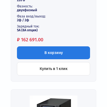
220 В
Фазность:
двухфазный
Фаза вход/выход:
2ф / 2ф
Зарядный ток:
5A (8A опция)
Цена:
₽
162 691.00
В корзину
Купить в 1 клик