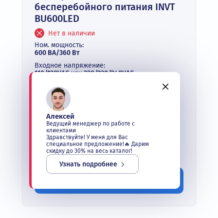
бесперебойного питания INVT
BU600LED
Нет в наличии
Ном. мощность:
600 ВА/360 Вт
Входное напряжение:
110/120VAC или 220/230/240VAC
Фазность:
однофазный
Количество и емкость аккумулятора:
1*12V/7AH
Алексей
Ведущий менеджер по работе с
Опция:
клиентами
LED
Здравствуйте! У меня для Вас
специальное предложение!🔥 Дарим
скидку до 30% на весь каталог!
Под заказ
Узнать подробнее
Заказать