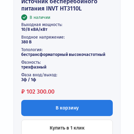
Источник бесперебойного
питания INVT HT3110L
В наличии
Выходная мощность:
10/8 кВА/кВт
Входное напряжение:
380 В
Топология:
бестрансформаторный высокочастотный
Фазность:
трехфазный
Фаза вход/выход:
3ф / 1ф
Цена:
₽
102 300.00
В корзину
Купить в 1 клик