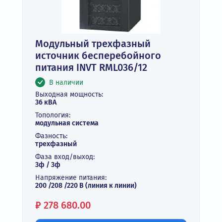
Модульный трехфазный
источник бесперебойного
питания INVT RML036/12
В наличии
Выходная мощность:
36 кВА
Топология:
модульная система
Фазность:
трехфазный
Фаза вход/выход:
3ф / 3ф
Напряжение питания:
200 /208 /220 В (линия к линии)
Цена:
₽
278 680.00