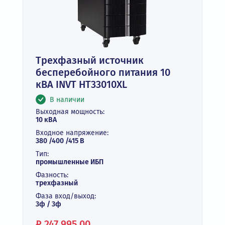
Трехфазный источник
бесперебойного питания 10
кВА INVT HT33010XL
В наличии
Выходная мощность:
10 кВА
Входное напряжение:
380 /400 /415 В
Тип:
промышленные ИБП
Фазность:
трехфазный
Фаза вход/выход:
3ф / 3ф
Цена:
₽
247 995.00