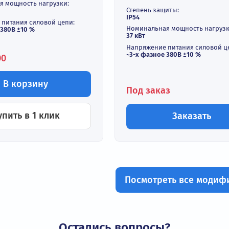
ф управления насосами
Шкаф преоб
нКомплектАвтоматика
частоты
5-2У
ОвенКомпле
ШПЧ-37 (37 кВ
В наличии
Нет в нал
ень защиты:
нальная мощность нагрузки:
Степень защиты:
Вт
IP54
яжение питания силовой цепи:
Номинальная мощ
 фазное 380В ±10 %
37 кВт
Напряжение пита
~3-х фазное 380В
а:
 743.00