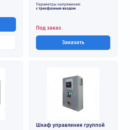
Входное напряжение:
380 В ± 10 %
ность нагрузки:
Степень защиты:
IP54
жения:
Номинальная мощность нагру
дом, 380…480 В
7,5 кВт
Параметры напряжения:
с трехфазным входом
корзину
Под заказ
ь в 1 клик
Заказать