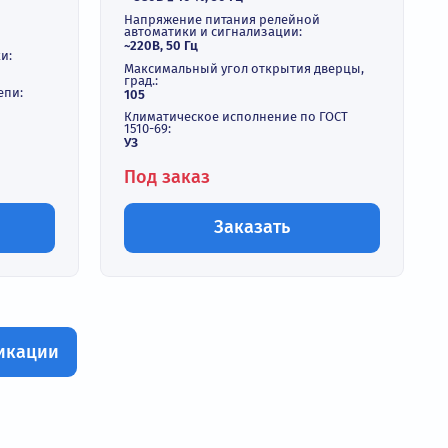
разователя
Шкаф управления дв
насосами 30 кВт 380 
ктАвтоматика
ОвенКомплектАвтома
т IP54)
ШУН30-2Р
Нет в наличии
Степень защиты:
ичии
IP54
Напряжение питания силовой 
~ 380В ± 10 %, 50 Гц
Напряжение питания релейно
автоматики и сигнализации:
~220В, 50 Гц
ность нагрузки:
Максимальный угол открытия
град.:
ния силовой цепи:
105
 ±10 %
Климатическое исполнение по
1510-69: