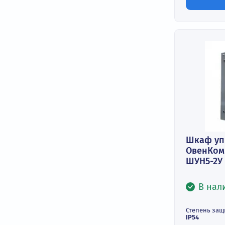
Вид 
TN-C,
Макс
град.
105
Клим
разм
УЗ
Под