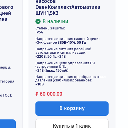
й шкаф
Шкаф управления гр
насосов
ного теплового
ОвенКомплектАвтома
спетчеризацией
ШУН1,5КЗ
ктАвтоматика
В наличии
Степень защиты:
IP54
ичии
Напряжение питания силовой 
~3-х фазное 380В+10%, 50 Гц
ние:
Напряжение питания релейно
автоматики и сигнализации:
~220В, 50 Гц =24В
мления:
C-S
Напряжение цепи управления