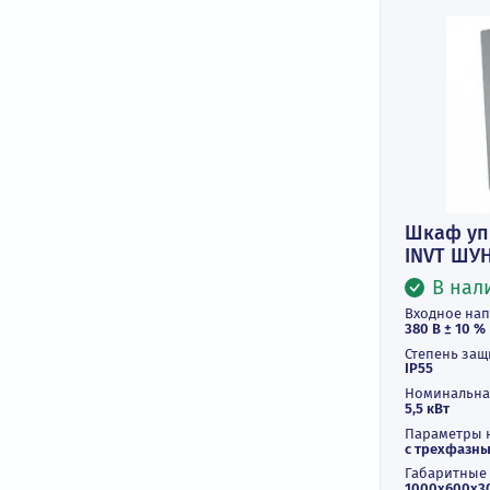
Фильтры
Цены
Шка
INV
Вход
380 В