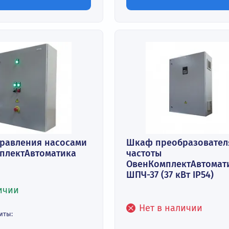
Максимальный уг
системы заземления:
град.:
TN-S или TN-C-S
105
имальный угол открытия дверцы,
Климатическое и
:
размещения:
УЗ
атическое исполнение и категория
Класс защиты зам
ещения:
5089-97 1
 заказ
Под заказ
Заказать
За