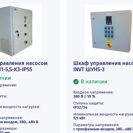
 на популярные модификации
ф управления насосом
Шкаф управ
T ШУН1-5,5-K3-IP55
INVT ШУН5-3
В наличии
В наличи
ное напряжение:
 ± 10 %
Входное напряже