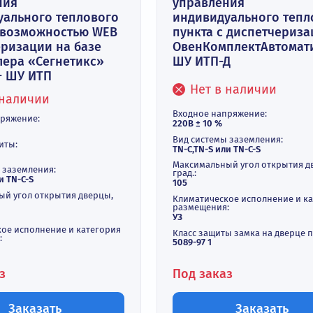
плектный шкаф
Комплектны
авления
управления
ивидуального теплового
индивидуаль
кта с возможностью WEB
пункта с ди
петчеризации на базе
ОвенКомпле
троллера «Сегнетикс»
ШУ ИТП-Д
ИТП + ШУ ИТП
Нет в нал
Нет в наличии
Входное напряже
ное напряжение:
220В ± 10 %
± 10 %
Вид системы зазе
ень защиты:
TN-C,TN-S или TN-