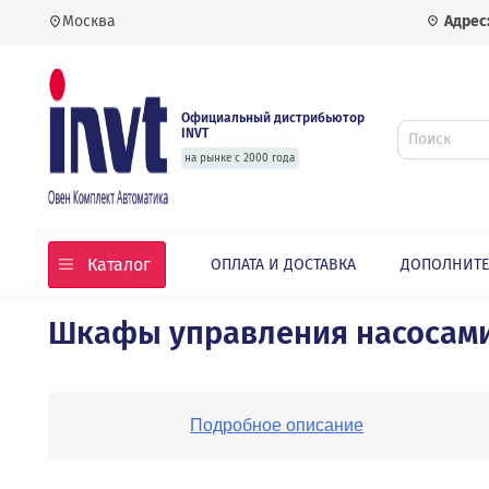
Москва
Официальный дистрибьютор
INVT
на рынке с 2000 года
Каталог
ОПЛАТА И ДОСТАВКА
ДОПО
Шкафы управления насос
Главная
Каталог
Шкафы управления насо
Подробное описание