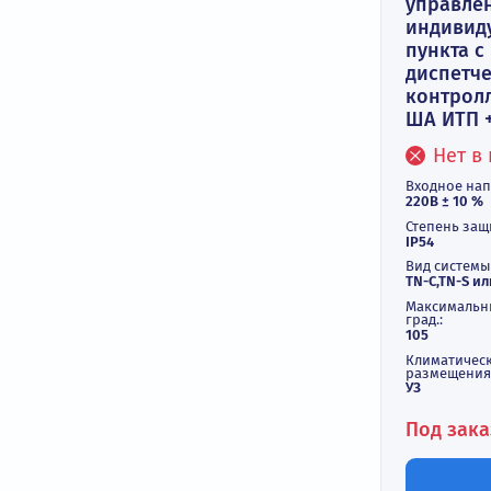
Ком
упр
инд
пун
дис
кон
ША 
Вход
220В 
Степ
IP54