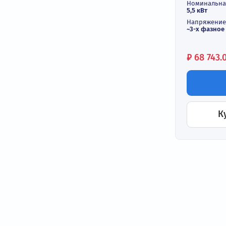
Шка
Ове
ШУН
Степ
IP54
Номи
5,5 к
Напр
~3-х
Цен
₽
68