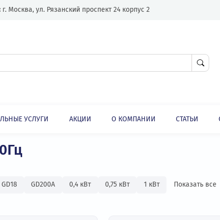
Адрес:
г. Москва, ул. Рязанский проспект 24 корпус 2
ЛНИТЕЛЬНЫЕ УСЛУГИ
АКЦИИ
О КОМПАНИИ
Преобразователи частоты 400Гц
ли
 400Гц
ные
GD18
GD200А
0,4 кВт
0,75 кВт
1 кВт