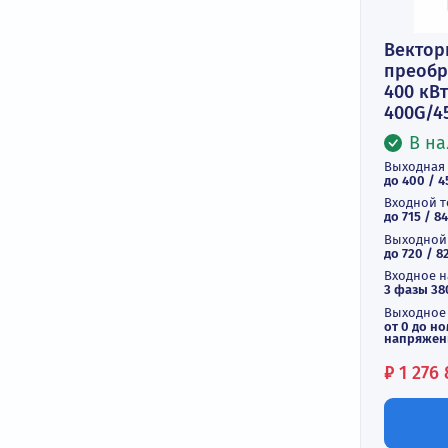
В
п
40
40
Вы
до 
Вх
до 
Вы
до 