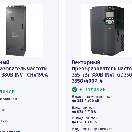
екторный
Векторный
реобразователь частоты
преобразова
0 кВт 380В INVT CHV190A-
355 кВт 380В
0G-4
355G/400P-4
В наличи
В наличии
Выходная мощнос
ходная мощность:
до 355 / 400 кВт
 400 кВт