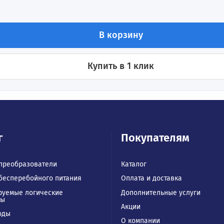
стоты 2,2 кВт 380В INVT GD350A-2R2G/003P-4
ения
В корзину