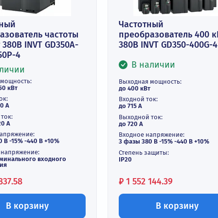
екторный
Частотный
реобразователь частоты
преобразова
0 кВт 380В INVT GD350A-
380В INVT GD
0G/450P-4
В наличи
В наличии
ходная мощность:
Выходная мощнос
400 / 450 кВт
до 400 кВт
одной ток:
Входной ток:
715 / 840 А
до 715 А
ходной ток:
Выходной ток:
720 / 820 A
до 720 А