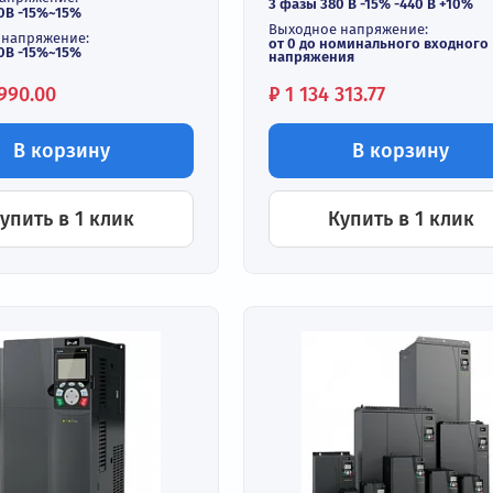
Входной ток:
одной ток:
до 625 / 715 А
670 А
Выходной ток:
ходной ток:
до 650 / 720 A
690 А
Входное напряжен
одное напряжение:
3 фазы 380 В -15%
фазы 380В -15%~15%
Выходное напряж
ходное напряжение:
от 0 до номиналь
фазы 380В -15%~15%
напряжения
на:
Цена:
1 794 990.00
₽
1 134 313.77
В корзину
В к
Купить в 1 клик
Купить