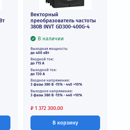
Векторный
тель 400 кВт
преобразователь часто
350-400G-4
380В INVT GD300-400G-4
и
В наличии
ть:
Выходная мощность:
до 400 кВт
Входной ток:
до 715 А
Выходной ток:
до 720 А