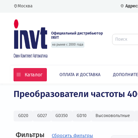
Москва
Официальный дистрибьютор
INVT
на рынке с 2000 года
Каталог
ОПЛАТА И ДОСТАВКА
ДОПО
Главная
Каталог
Частотные преобразовате
Преобразователи частоты
GD20
GD27
GD350
GD10
Высоковольт