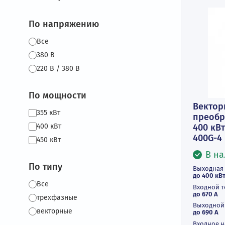
Фильтры
По напряжению
Все
380 В
220 В / 380 В
По мощности
В
355 кВт
п
40
400 кВт
40
450 кВт
По типу
Вы
до