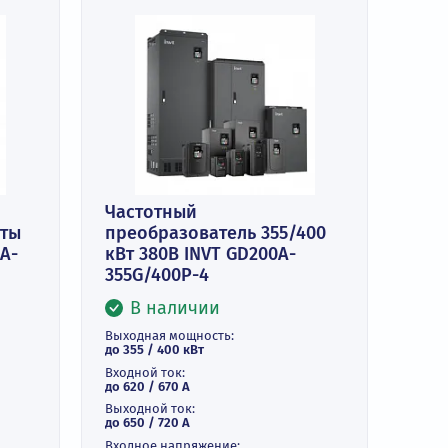
Частотный
тель частоты
преобразователь 355/4
 INVT GD350A-
кВт 380В INVT GD200A-
355G/400P-4
и
В наличии
ть:
Выходная мощность:
до 355 / 400 кВт