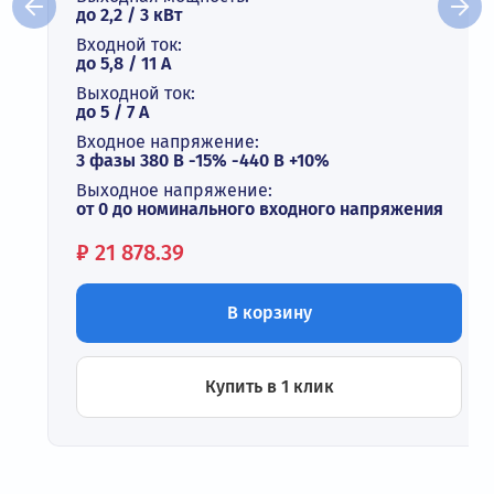
до 2,2 / 3 кВт
Входной ток:
до 5,8 / 11 А
Выходной ток:
до 5 / 7 A
Входное напряжение:
3 фазы 380 В -15% -440 В +10%
Выходное напряжение:
от 0 до номинального входного напряжения
Цена:
₽
21 878.39
В корзину
Купить в 1 клик