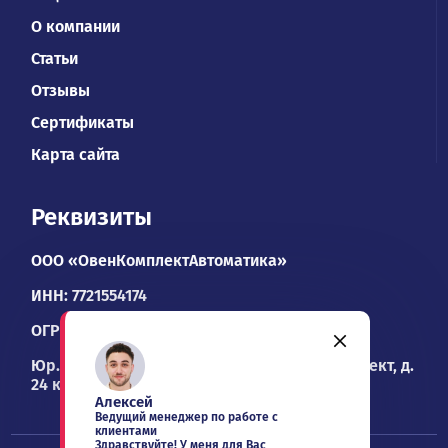
О компании
Статьи
Отзывы
Сертификаты
Карта сайта
Реквизиты
ООО «ОвенКомплектАвтоматика»
ИНН: 7721554174
ОГРН: 1067746534900
Юр. адрес: 109428, Москва, Рязанский проспект, д.
24 к. 2, офис 1101
Алексей
Ведущий менеджер по работе с
клиентами
Здравствуйте! У меня для Вас