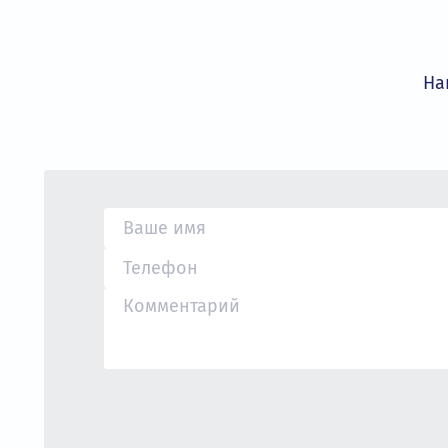
Компания «ОвенКомплектАвтоматика» 
золотым дистрибьютором бренда INVT,
условия сотрудничества.