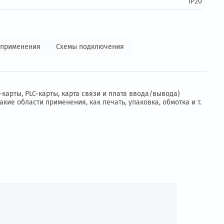
ие:
3 фазы 380 В -15
Примеры применения
Схемы подключения
х опций (PG-карты, PLC-карты, карта связи и плата ввода/
ывающее, такие области применения, как печать, упаковка,