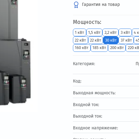
103 745.54
Гарантия на т
Мощность:
1 кВт
1,5 кВт
2,2
22 кВт
22 кВт
30 
160 кВт
185 кВт
Категория:
Код:
Выходная мощност
Входной ток: