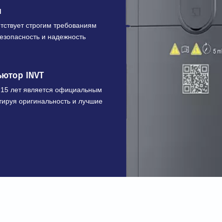
ЩЕСТВА
шленного оборудования
х преобразователей и приводов с
 кВ и мощностью от 0,4 до 7100 кВт
икация
соответствует строгим требованиям
ивает безопасность и надежность
трибьютор INVT