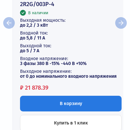
2R2G/003P-4
В наличии
Выходная мощность:
до 2,2 / 3 кВт
Входной ток:
до 5,8 / 11 А
Выходной ток:
до 5 / 7 A
Входное напряжение:
3 фазы 380 В -15% -440 В +10%
Выходное напряжение:
от 0 до номинального входного напряжения
Цена:
₽
21 878.39
В корзину
Купить в 1 клик