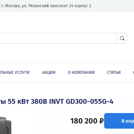
Адрес:
г. Москва, ул. Рязанский проспект 24 корпус 2
ЛНИТЕЛЬНЫЕ УСЛУГИ
АКЦИИ
О КОМПАНИИ
ли
Высокопроизводительная общепромышленная серия преобразователей частоты для работы с синхронными и асинхронными двигателями GD300
стоты 55 кВт 380В INVT GD300-055G