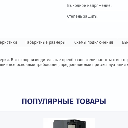
Выходной ток:
Входное напряжен
Выходное напряж
Степень защиты:
 характеристики
Габаритные размеры
Схемы подклю
ная серия.
Высокопроизводительные преобразователи час
творяющие все основные требования, предъявляемые при э