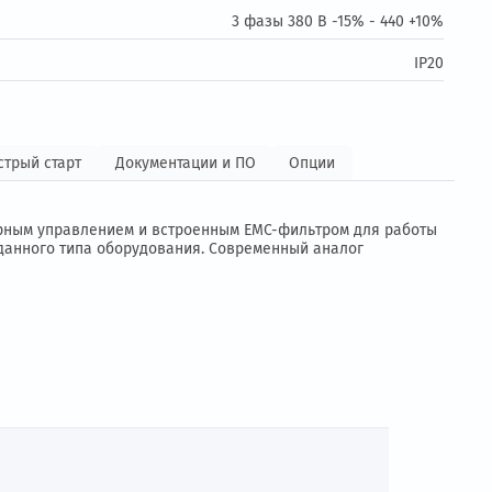
ие:
3 фазы 380 В -
ение:
3 фазы 380 В -
чения
Быстрый старт
Документации и ПО
Опции
тоты с векторным управлением и встроенным ЕМС-фильтро
ксплуатации данного типа оборудования. Современный ана