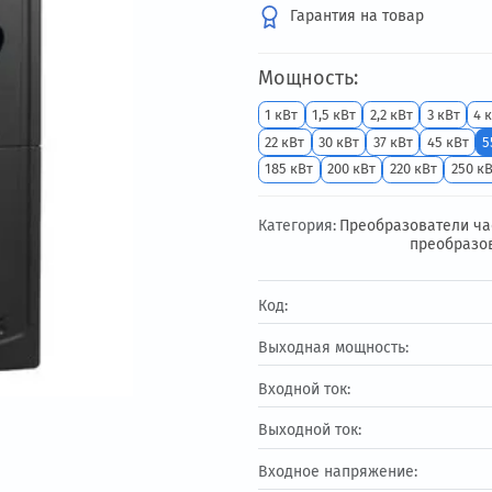
180 200 ₽
Гарантия на т
Мощность:
1 кВт
1,5 кВт
2,2
22 кВт
30 кВт
37 
185 кВт
200 кВт
Категория:
Преобр
Код:
Выходная мощност
Входной ток: