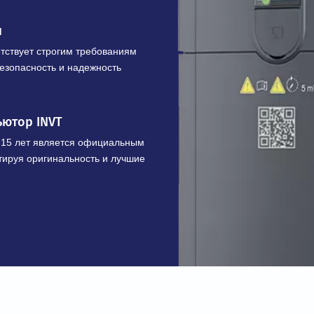
ЩЕСТВА
шленного оборудования
х преобразователей и приводов с
 кВ и мощностью от 0,4 до 7100 кВт
икация
соответствует строгим требованиям
ивает безопасность и надежность
трибьютор INVT