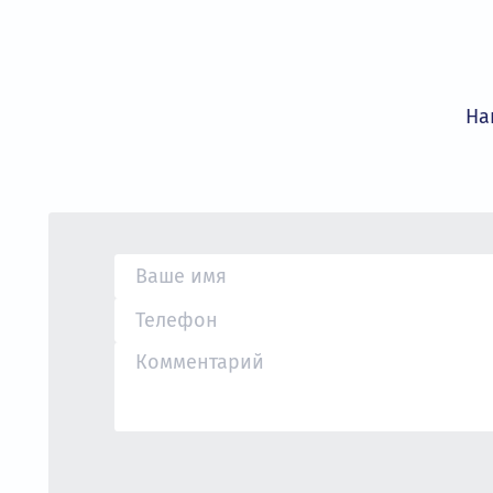
Компания «ОвенКомплектАвтоматика» 
золотым дистрибьютором бренда INVT,
условия сотрудничества.